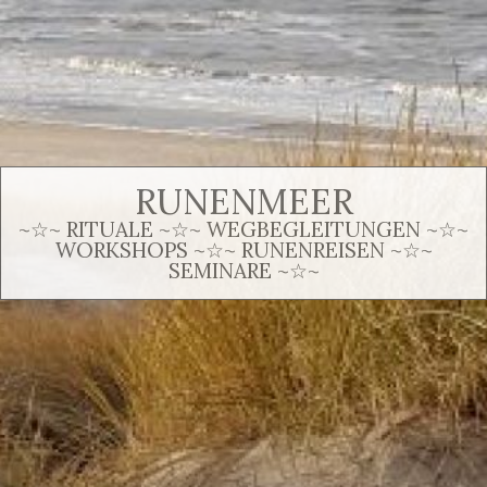
RUNENMEER
~☆~ RITUALE ~☆~ WEGBEGLEITUNGEN ~☆~
WORKSHOPS ~☆~ RUNENREISEN ~☆~
SEMINARE ~☆~