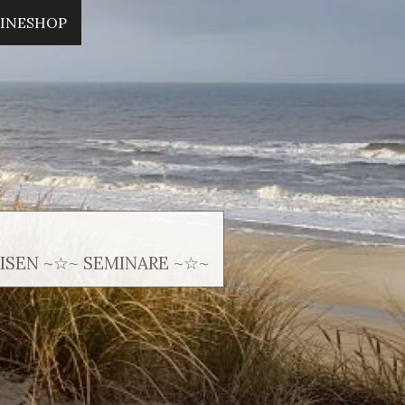
INESHOP
SEN ~☆~ SEMINARE ~☆~