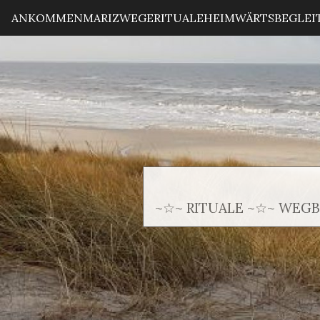
ANKOMMEN
MARIZ
WEGE
RITUALE
HEIMWÄRTS
BEGLE
~☆~ RITUALE ~☆~ WEG