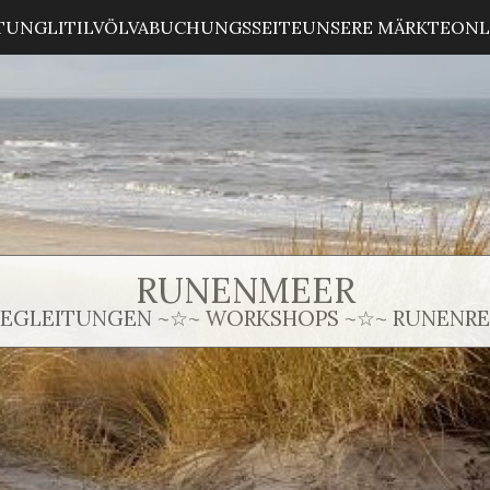
ITUNG
LITILVÖLVA
BUCHUNGSSEITE
UNSERE MÄRKTE
ONL
RUNENMEER
BEGLEITUNGEN ~☆~ WORKSHOPS ~☆~ RUNENREI