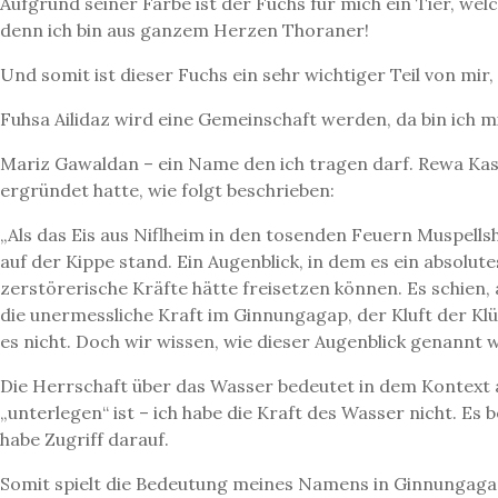
Aufgrund seiner Farbe ist der Fuchs für mich ein Tier, we
denn ich bin aus ganzem Herzen Thoraner!
Und somit ist dieser Fuchs ein sehr wichtiger Teil von mi
Fuhsa Ailidaz wird eine Gemeinschaft werden, da bin ich m
Mariz Gawaldan – ein Name den ich tragen darf. Rewa Kas
ergründet hatte, wie folgt beschrieben:
„Als das Eis aus Niflheim in den tosenden Feuern Muspells
auf der Kippe stand. Ein Augenblick, in dem es ein absolu
zerstörerische Kräfte hätte freisetzen können. Es schien
die unermessliche Kraft im Ginnungagap, der Kluft der Klü
es nicht. Doch wir wissen, wie dieser Augenblick genannt 
Die Herrschaft über das Wasser bedeutet in dem Kontext a
„unterlegen“ ist – ich habe die Kraft des Wasser nicht. Es
habe Zugriff darauf.
Somit spielt die Bedeutung meines Namens in Ginnungagap