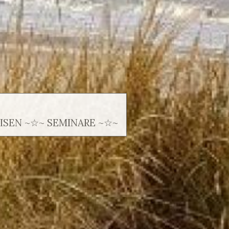
SEN ~☆~ SEMINARE ~☆~