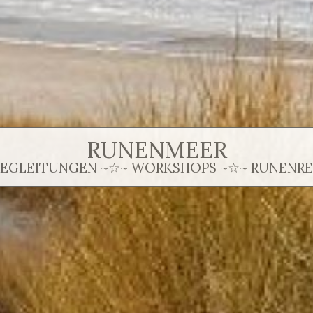
RUNENMEER
BEGLEITUNGEN ~☆~ WORKSHOPS ~☆~ RUNENREI