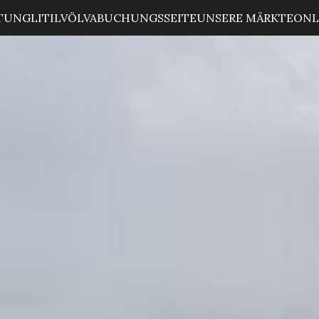
ITUNG
LITILVÖLVA
BUCHUNGSSEITE
UNSERE MÄRKTE
ONL