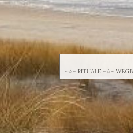
~☆~ RITUALE ~☆~ WEG