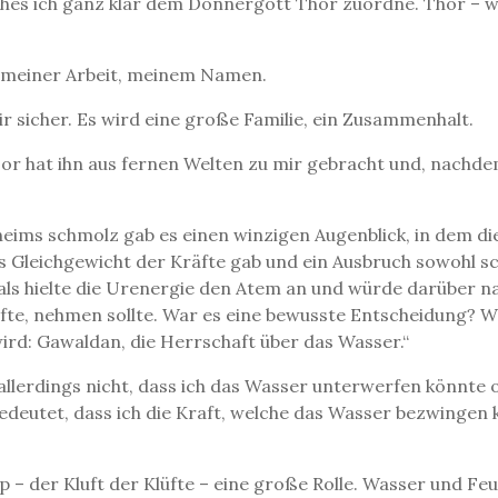
lches ich ganz klar dem Donnergott Thor zuordne. Thor – wi
r, meiner Arbeit, meinem Namen.
ir sicher. Es wird eine große Familie, ein Zusammenhalt.
or hat ihn aus fernen Welten zu mir gebracht und, nachde
heims schmolz gab es einen winzigen Augenblick, in dem di
tes Gleichgewicht der Kräfte gab und ein Ausbruch sowohl s
, als hielte die Urenergie den Atem an und würde darüber
fte, nehmen sollte. War es eine bewusste Entscheidung? Wa
wird: Gawaldan, die Herrschaft über das Wasser.“
llerdings nicht, dass ich das Wasser unterwerfen könnte 
 bedeutet, dass ich die Kraft, welche das Wasser bezwingen 
 – der Kluft der Klüfte – eine große Rolle. Wasser und F