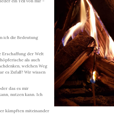
eder ein Teil von mir –
m ich die Bedeutung
e Erschaffung der Welt
chöpferische als auch
 nachdenken, welchen Weg
r es Zufall? Wir wissen
oder das es mir
kann, nutzen kann. Ich
euer kämpften miteinander