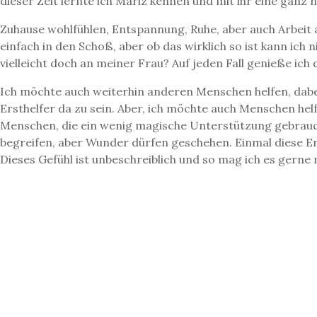
dieser Zeit lernte ich Mariz kennen und mit ihr eine ganz 
Zuhause wohlfühlen, Entspannung, Ruhe, aber auch Arbeit an
einfach in den Schoß, aber ob das wirklich so ist kann ich
vielleicht doch an meiner Frau? Auf jeden Fall genieße ic
Ich möchte auch weiterhin anderen Menschen helfen, dabei
Ersthelfer da zu sein. Aber, ich möchte auch Menschen hel
Menschen, die ein wenig magische Unterstützung gebrauche
begreifen, aber Wunder dürfen geschehen. Einmal diese En
Dieses Gefühl ist unbeschreiblich und so mag ich es gerne
Mit Mariz zusammen bilde ich unser kleines „Unternehmen“ F
Räuchermischungen her, weihe Amulette, Talismane, Kerze
Ritualen und Zeremonien.