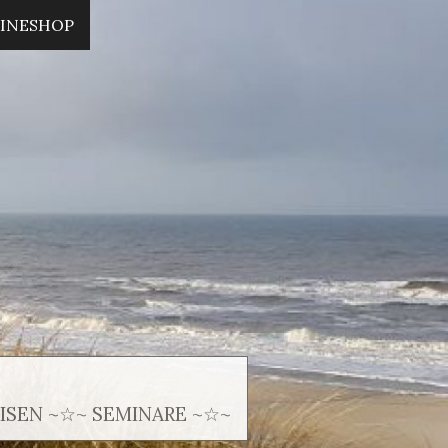
INESHOP
SEN ~☆~ SEMINARE ~☆~