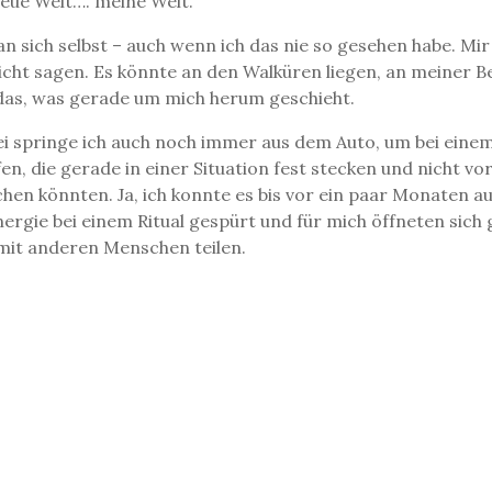
neue Welt…. meine Welt.
 sich selbst – auch wenn ich das nie so gesehen habe. Mir 
 nicht sagen. Es könnte an den Walküren liegen, an meiner 
h das, was gerade um mich herum geschieht.
 springe ich auch noch immer aus dem Auto, um bei einem 
fen, die gerade in einer Situation fest stecken und nicht 
n könnten. Ja, ich konnte es bis vor ein paar Monaten au
ergie bei einem Ritual gespürt und für mich öffneten sich
 mit anderen Menschen teilen.
uhsa Ailidaz. Mein Anteil daran ist die Arbeit als Feuerwä
n und genieße die Arbeit mit und am Feuer, ebenso wie un
Impressum
Kontakt