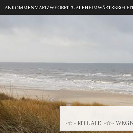
ANKOMMEN
MARIZ
WEGE
RITUALE
HEIMWÄRTS
BEGLE
~☆~ RITUALE ~☆~ WEG