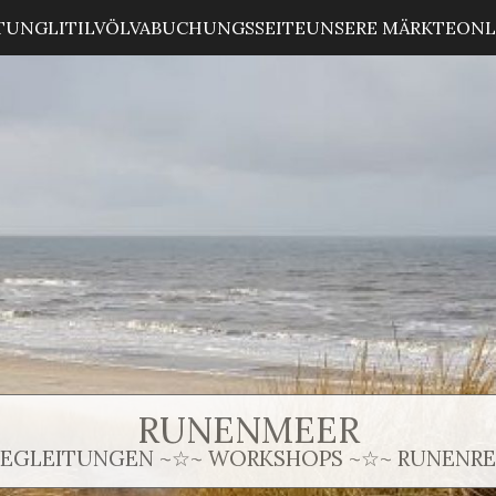
ITUNG
LITILVÖLVA
BUCHUNGSSEITE
UNSERE MÄRKTE
ONL
RUNENMEER
BEGLEITUNGEN ~☆~ WORKSHOPS ~☆~ RUNENREI