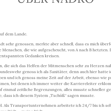
 auf dem Lande.
dt sehr genossen, merkte aber schnell, dass es mich überfo
ie Menschen, die wie aufgescheucht, von A nach B hetzten. D
 entspannten Gedanken kreisen.
en, die sich das Helfen der Mitmenschen sehr zu Herzen nah
Bundeswehr genoss ich als Sanitäter, denn auch hier hatte
en und ich genoss meine Zeit auf der Arbeit, ebenso wie pr
imen, bei denen ich immer weiter die Karriereleiter erkl
f einmal zeitliche Begrenzungen, alles musste schneller g
 dass ich diesem System „Tschüß“ sagen musste.
el. Als Transportunternehmen arbeitete ich 24/7 bis ich se